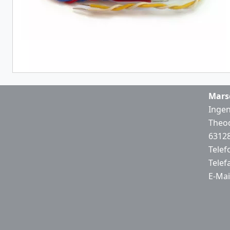
Mars
Ingen
Theod
63128
Telef
Telef
E-Mai